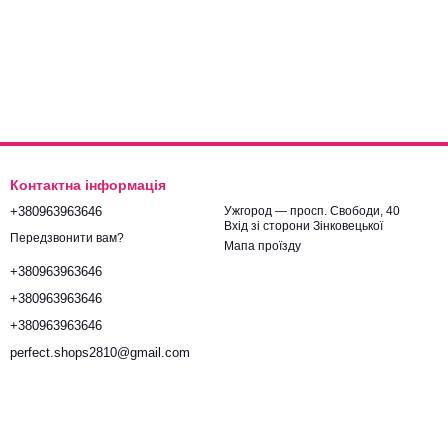
Контактна інформація
+380963963646
Ужгород — просп. Свободи, 40
Вхід зі сторони Зінковецької
Передзвонити вам?
Мапа проїзду
+380963963646
+380963963646
+380963963646
perfect.shops2810@gmail.com