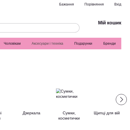
Порівняння
Бажання
Вхід
Мій кошик
Чоловікам
Аксесуари і техніка
Подарунки
Бренди
і
Дзеркала
Сумки,
Щипці для вій
и
косметички