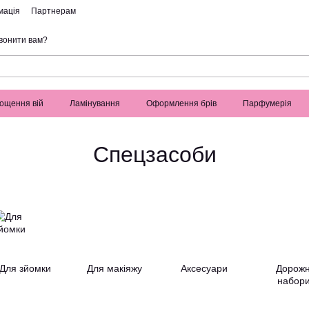
мація
Партнерам
вонити вам?
ощення вій
Ламінування
Оформлення брів
Парфумерія
Спецзасоби
Для зйомки
Для макіяжу
Аксесуари
Дорожн
набор