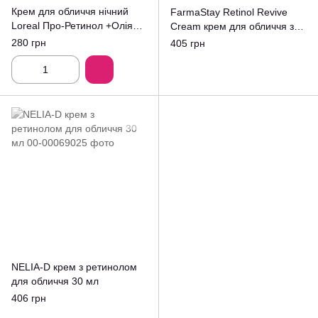
Крем для обличчя нічний
FarmaStay Retinol Revive
Loreal Про-Ретинол +Олія
Cream крем для обличчя з
Камелії 45+ 50ml
ретинолом
280 грн
405 грн
NELIA-D крем з ретинолом
для обличчя 30 мл
406 грн