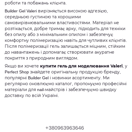
роботи та побажань клієнта.
Builder Gel Valeri вирізняється високою адгезією,
середньою густиною та хорошими
самовирівнювальними властивостями. Матеріал не
розтікається, добре тримає арку, підходить для техніки
без опилу або з мінімальним опилом і забезпечує
комфортну полімеризацію навіть для чутливих клієнтів.
Після полімеризації гель залишається міцним, стійким
до навантажень і допомагає створювати акуратне
покриття з природним виглядом.
купити гель для моделювання Valeri
Якщо ви хочете
, у
Perfect Shop знайдете оригінальну продукцію бренду,
популярні Builder Gel і новинки асортименту. Ми
регулярно оновлюємо каталог, пропонуємо професійні
матеріали для nail-майстрів і забезпечуємо швидку
доставку по всій Україні.
+380963963646