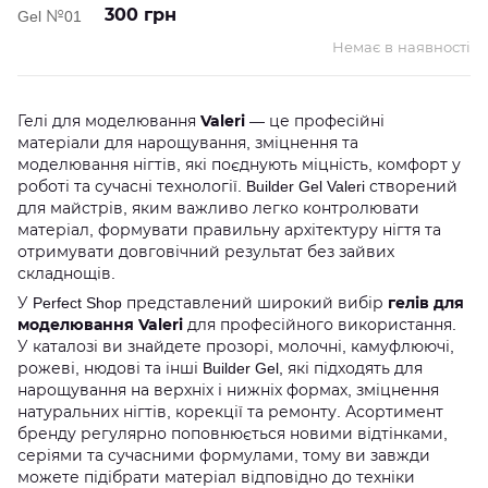
300 грн
Немає в наявності
Valeri
Гелі для моделювання
— це професійні
матеріали для нарощування, зміцнення та
моделювання нігтів, які поєднують міцність, комфорт у
роботі та сучасні технології. Builder Gel Valeri створений
для майстрів, яким важливо легко контролювати
матеріал, формувати правильну архітектуру нігтя та
отримувати довговічний результат без зайвих
складнощів.
гелів для
У Perfect Shop представлений широкий вибір
моделювання Valeri
для професійного використання.
У каталозі ви знайдете прозорі, молочні, камуфлюючі,
рожеві, нюдові та інші Builder Gel, які підходять для
нарощування на верхніх і нижніх формах, зміцнення
натуральних нігтів, корекції та ремонту. Асортимент
бренду регулярно поповнюється новими відтінками,
серіями та сучасними формулами, тому ви завжди
можете підібрати матеріал відповідно до техніки