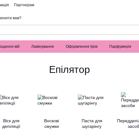
мація
Партнерам
вонити вам?
ощення вій
Ламінування
Оформлення брів
Парфумерія
Епілятор
Віск для
Воскові
Паста для
Переддепі
депіляції
смужки
шугарінгу
засо