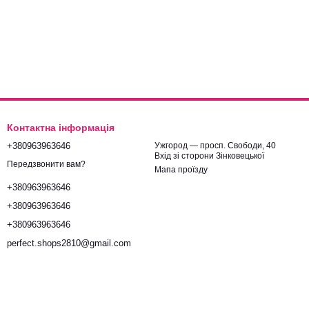
Контактна інформація
+380963963646
Ужгород — просп. Свободи, 40
Вхід зі сторони Зінковецької
Передзвонити вам?
Мапа проїзду
+380963963646
+380963963646
+380963963646
perfect.shops2810@gmail.com