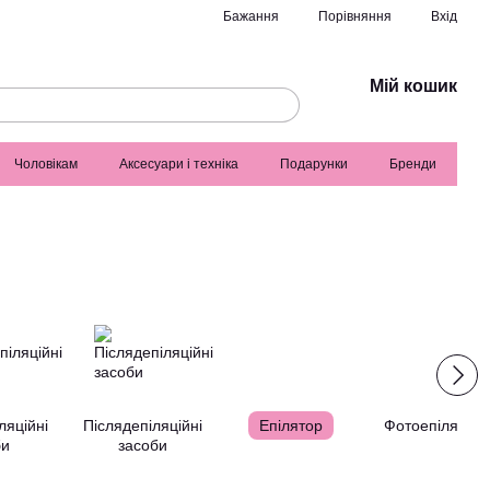
Порівняння
Бажання
Вхід
Мій кошик
Чоловікам
Аксесуари і техніка
Подарунки
Бренди
ляційні
Післядепіляційні
Епілятор
Фотоепілятор
би
засоби