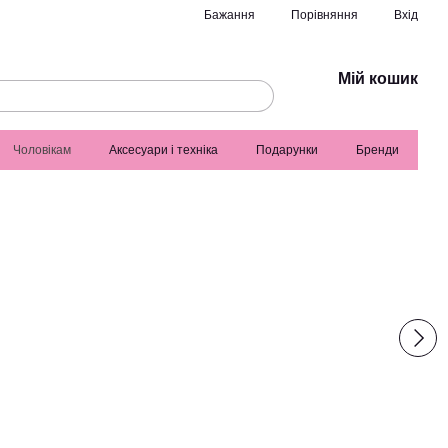
Порівняння
Бажання
Вхід
Мій кошик
Чоловікам
Аксесуари і техніка
Подарунки
Бренди