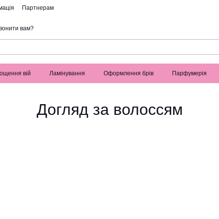
мація
Партнерам
вонити вам?
ощення вій
Ламінування
Оформлення брів
Парфумерія
Догляд за волоссям