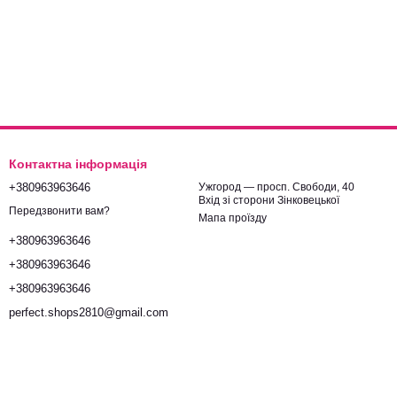
Контактна інформація
+380963963646
Ужгород — просп. Свободи, 40
Вхід зі сторони Зінковецької
Передзвонити вам?
Мапа проїзду
+380963963646
+380963963646
+380963963646
perfect.shops2810@gmail.com