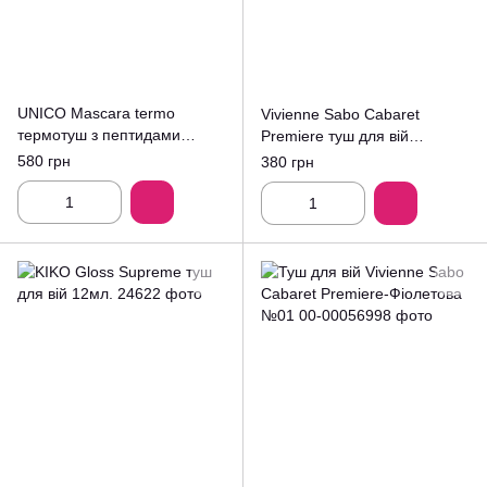
UNICO Mascara termo
Vivienne Sabo Cabaret
термотуш з пептидами
Premiere туш для вій
коричнева 10г
№019мл.
580 грн
380 грн