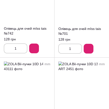
Олівець для очей mIss tais
Олівець для очей mIss tais
№742
№701
128 грн
128 грн