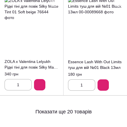
ZOLA x Valentina Lelyukh
Essence Lash With Out Limits
Рідкі тіні для повік Silky Matte
туш для вій №01 Black 13мл
Tint 01 Soft beige
340 грн
180 грн
Показати ще 20 товарів