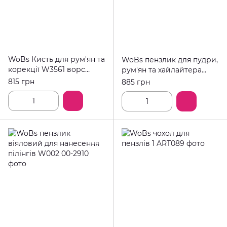
WoBs Кисть для рум'ян та
WoBs пензлик для пудри,
корекції W3561 ворс
рум'ян та хайлайтера
лисиці
W3558 волосся лисиці
815 грн
885 грн