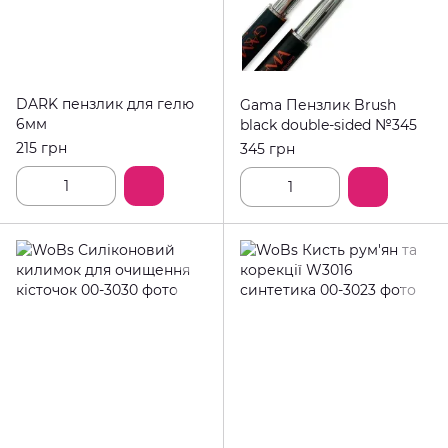
DARK пензлик для гелю
Gama Пензлик Brush
6мм
black double-sided №345
215 грн
345 грн