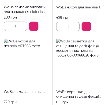
WoBs пензлик віяловий
WoBs чохол для пензлів 1
для нанесення пілінгів
W002
200 грн
629 грн
WoBs чохол для пензлів
WoBs серветки для
очищення та дезінфекції
косметичних пензлів
720 грн
815 грн