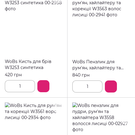
WoBs Кисть для брів
WoBs Пензлик для
W3253 синтетика
рум'ян, хайлайтеру та
корекції W3563 волос
420 грн
840 грн
лисиці