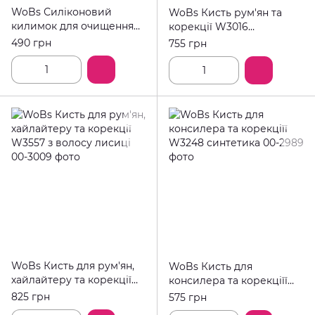
WoBs Силіконовий
WoBs Кисть рум'ян та
килимок для очищення
корекції W3016
кісточок
синтетика
490 грн
755 грн
WoBs Кисть для рум'ян,
WoBs Кисть для
хайлайтеру та корекції
консилера та корекціїї
W3557 з волосу лисиці
W3248 синтетика
825 грн
575 грн