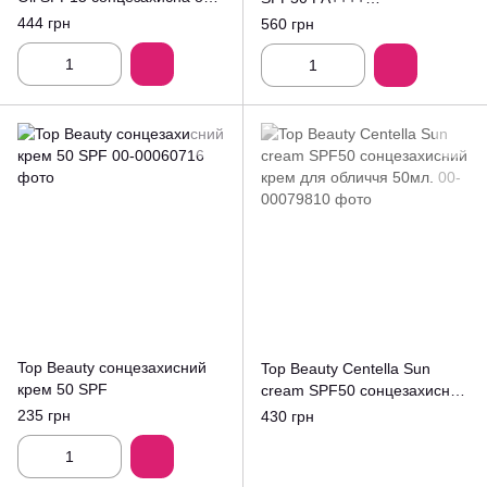
для засмаги 100мл.
сонцезахисний крем 40мл.
444 грн
560 грн
Top Beauty сонцезахисний
Top Beauty Centella Sun
крем 50 SPF
cream SPF50 сонцезахисний
крем для обличчя 50мл.
235 грн
430 грн