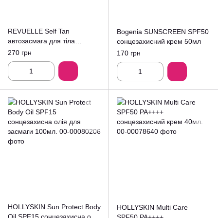
REVUELLE Self Tan
Bogenia SUNSCREEN SPF50
автозасмага для тіла
сонцезахисний крем 50мл
Medium 200мл
270 грн
170 грн
HOLLYSKIN Sun Protect Body
HOLLYSKIN Multi Care
Oil SPF15 сонцезахисна олія
SPF50 PA++++