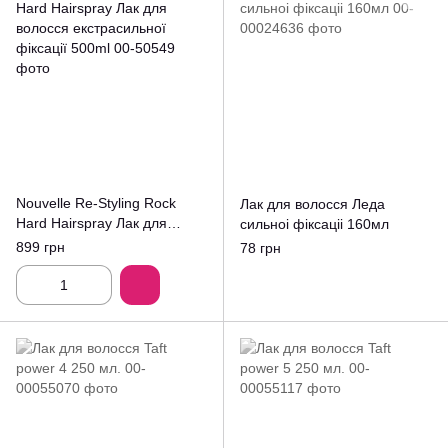
Nouvelle Re-Styling Rock
Лак для волосся Леда
Hard Hairspray Лак для
сильноі фіксаціі 160мл
волосся екстрасильної
899 грн
78 грн
фіксації 500ml