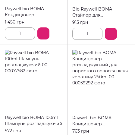
Raywell bio BOMA
Bio Raywell BOMA
Кондиціонер
Стайлер для
розгладжуючий для
розгладження
1 456 грн
915 грн
пористого волосся після
кератину 1000ml
Raywell bio BOMA 100ml
Raywell bio BOMA
Шампунь розгладжуючий
Кондиціонер
розгладжуючий для
572 грн
763 грн