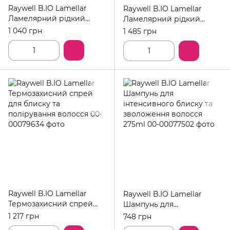
Raywell B.IO Lamellar
Raywell B.IO Lamellar
Ламелярний рідкий
Ламелярний рідкий
кондиціонер для блиску
кондиціонер для блиску
1 040 грн
1 485 грн
та відновлення волосся
та відновлення волосся
200ml
500ml
Raywell B.IO Lamellar
Raywell B.IO Lamellar
Термозахисний спрей
Шампунь для
для блиску та
інтенсивного блиску та
1 217 грн
748 грн
полірування волосся
зволоження волосся