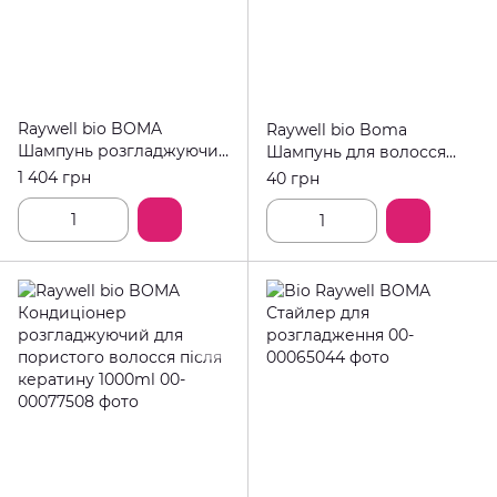
Raywell bio BOMA
Raywell bio Boma
Шампунь розгладжуючий
Шампунь для волосся
для пористого волосся
+кондиціонер 20мл.
1 404 грн
40 грн
1000ml