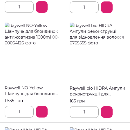
пористого волосся після
кератину 250ml
Raywell NO-Yellow
Raywell bio HIDRA Ампули
Шампунь для блондинок
реконструкції для
антижовтизна 1000ml
відновлення волосся
1 535 грн
165 грн