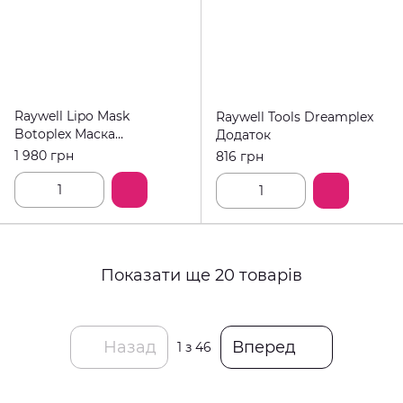
Raywell Lipo Mask
Raywell Tools Dreamplex
Botoplex Маска
Додаток
відновлююча 1000ml
1 980 грн
816 грн
Показати ще 20 товарів
Назад
Вперед
1
з 46