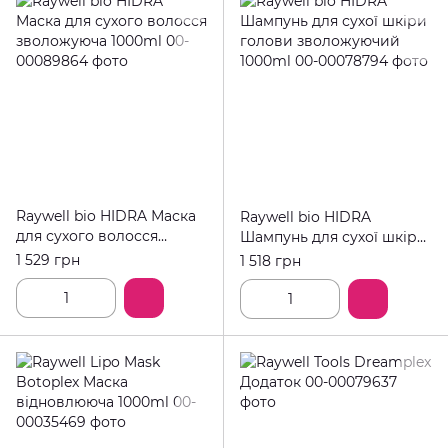
Raywell bio HIDRA Маска
Raywell bio HIDRA
для сухого волосся
Шампунь для сухої шкіри
зволожуюча 1000ml
голови зволожуючий
1 529 грн
1 518 грн
1000ml