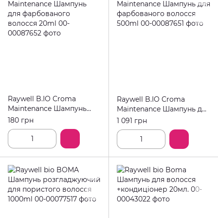
Raywell B.IO Croma
Raywell B.IO Croma
Maintenance Шампунь
Maintenance Шампунь для
для фарбованого
фарбованого волосся
180 грн
1 091 грн
волосся 20ml
500ml