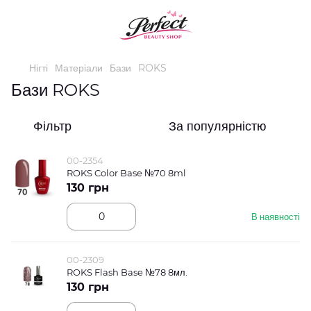
Нігті
Матеріали
Бази
ROKS
Бази ROKS
Фільтр
За популярністю
00-2354
ROKS Color Base №70 8ml
130 грн
В наявності
00-2309
ROKS Flash Base №78 8мл.
130 грн