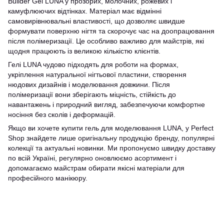
Builder Gel LUNA у прозорих, молочних, рожевих і
камуфлюючих відтінках. Матеріал має відмінні
самовирівнювальні властивості, що дозволяє швидше
формувати поверхню нігтя та скорочує час на доопрацювання
після полімеризації. Це особливо важливо для майстрів, які
щодня працюють із великою кількістю клієнтів.
Гелі LUNA чудово підходять для роботи на формах,
укріплення натуральної нігтьової пластини, створення
нюдових дизайнів і моделювання довжини. Після
полімеризації вони зберігають міцність, стійкість до
навантажень і природний вигляд, забезпечуючи комфортне
носіння без сколів і деформацій.
Якщо ви хочете купити гель для моделювання LUNA, у Perfect
Shop знайдете лише оригінальну продукцію бренду, популярні
колекції та актуальні новинки. Ми пропонуємо швидку доставку
по всій Україні, регулярно оновлюємо асортимент і
допомагаємо майстрам обирати якісні матеріали для
професійного манікюру.