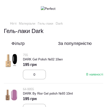
Нігті
Матеріали
Гель-лаки
Dark
Гель-лаки Dark
Фільтр
За популярністю
755
DARK Gel Polish №02 10мл
195 грн
В наявності
64-9955
DARK By Rior Gel polish №93 10ml
195 грн