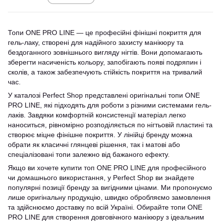
Топи ONE PRO LINE — це професійні фінішні покриття для
гель-лаку, створені для надійного захисту манікюру та
бездоганного зовнішнього вигляду нігтів. Вони допомагають
зберегти насиченість кольору, запобігають появі подряпин і
сколів, а також забезпечують стійкість покриття на тривалий
час.
У каталозі Perfect Shop представлені оригінальні топи ONE
PRO LINE, які підходять для роботи з різними системами гель-
лаків. Завдяки комфортній консистенції матеріал легко
наноситься, рівномірно розподіляється по нігтьовій пластині та
створює міцне фінішне покриття. У лінійці бренду можна
обрати як класичні глянцеві рішення, так і матові або
спеціалізовані топи залежно від бажаного ефекту.
Якщо ви хочете купити топ ONE PRO LINE для професійного
чи домашнього використання, у Perfect Shop ви знайдете
популярні позиції бренду за вигідними цінами. Ми пропонуємо
лише оригінальну продукцію, швидко обробляємо замовлення
та здійснюємо доставку по всій Україні. Обирайте топи ONE
PRO LINE для створення довговічного манікюру з ідеальним