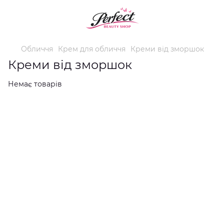
Обличчя
Крем для обличчя
Креми від зморшок
Креми від зморшок
Немає товарів