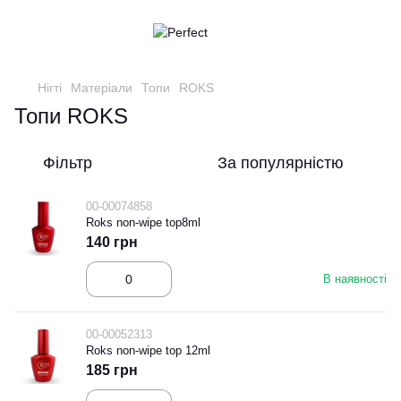
Нігті
Матеріали
Топи
ROKS
Топи ROKS
Фільтр
За популярністю
00-00074858
Roks non-wipe top8ml
140 грн
В наявності
00-00052313
Roks non-wipe top 12ml
185 грн