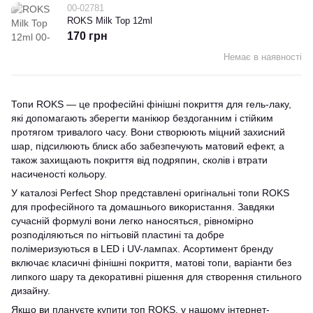
00-02781
ROKS Milk Top 12ml
170 грн
Немає в наявності
Топи ROKS — це професійні фінішні покриття для гель-лаку,
які допомагають зберегти манікюр бездоганним і стійким
протягом тривалого часу. Вони створюють міцний захисний
шар, підсилюють блиск або забезпечують матовий ефект, а
також захищають покриття від подряпин, сколів і втрати
насиченості кольору.
У каталозі Perfect Shop представлені оригінальні топи ROKS
для професійного та домашнього використання. Завдяки
сучасній формулі вони легко наносяться, рівномірно
розподіляються по нігтьовій пластині та добре
полімеризуються в LED і UV-лампах. Асортимент бренду
включає класичні фінішні покриття, матові топи, варіанти без
липкого шару та декоративні рішення для створення стильного
дизайну.
Якщо ви плануєте купити топ ROKS, у нашому інтернет-