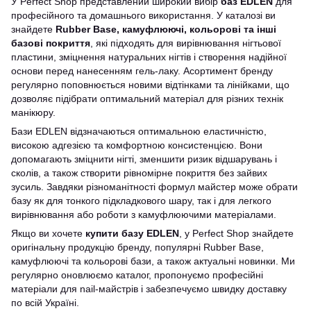
У Perfect Shop представлений широкий вибір
баз EDLEN
для
професійного та домашнього використання. У каталозі ви
знайдете
Rubber Base, камуфлюючі, кольорові та інші
базові покриття
, які підходять для вирівнювання нігтьової
пластини, зміцнення натуральних нігтів і створення надійної
основи перед нанесенням гель-лаку. Асортимент бренду
регулярно поповнюється новими відтінками та лінійками, що
дозволяє підібрати оптимальний матеріал для різних технік
манікюру.
Бази EDLEN відзначаються оптимальною еластичністю,
високою адгезією та комфортною консистенцією. Вони
допомагають зміцнити нігті, зменшити ризик відшарувань і
сколів, а також створити рівномірне покриття без зайвих
зусиль. Завдяки різноманітності формул майстер може обрати
базу як для тонкого підкладкового шару, так і для легкого
вирівнювання або роботи з камуфлюючими матеріалами.
Якщо ви хочете
купити базу EDLEN
, у Perfect Shop знайдете
оригінальну продукцію бренду, популярні Rubber Base,
камуфлюючі та кольорові бази, а також актуальні новинки. Ми
регулярно оновлюємо каталог, пропонуємо професійні
матеріали для nail-майстрів і забезпечуємо швидку доставку
по всій Україні.