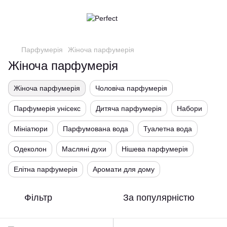
Парфумерія
Жіноча парфумерія
Жіноча парфумерія
Жіноча парфумерія
Чоловіча парфумерія
Парфумерія унісекс
Дитяча парфумерія
Набори
Мініатюри
Парфумована вода
Туалетна вода
Одеколон
Масляні духи
Нішева парфумерія
Елітна парфумерія
Аромати для дому
Фільтр
За популярністю