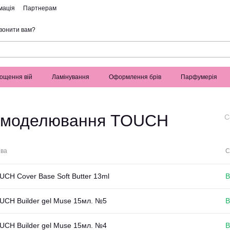
мація
Партнерам
вонити вам?
ощення вій
Ламінування
Оформлення брів
Парфумерія
я моделювання TOUCH
С
ва
С
UCH Cover Base Soft Butter 13ml
В
UCH Builder gel Muse 15мл. №5
В
UCH Builder gel Muse 15мл. №4
В