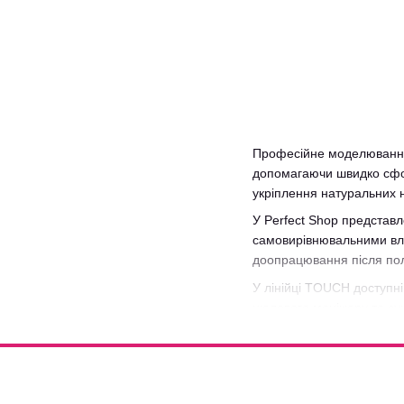
Професійне моделювання 
допомагаючи швидко сфор
укріплення натуральних н
У Perfect Shop представл
самовирівнювальними вла
доопрацювання після пол
У лінійці TOUCH доступні
нюдового манікюру та суч
кольорового покриття аб
Якщо ви хочете купити ге
забезпечуємо швидку дос
матеріалами.