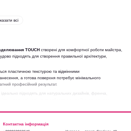
казати всі
моделювання TOUCH
створені для комфортної роботи майстра,
дово підходять для створення правильної архітектури,
ться пластичною текстурою та відмінними
анесення, а готова поверхня потребує мінімального
атний професійний результат.
 ідеально підходять для натуральних дизайнів, френча,
ість у процесі носіння та забезпечує надійну основу для
одукцію бренду, популярні позиції та актуальні новинки. Ми
 майстер міг працювати з якісними та перевіреними
Контактна інформація