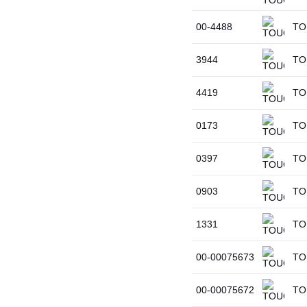
00-4488
TO
3944
TO
4419
TO
0173
TO
0397
TO
0903
TOU
1331
TO
00-00075673
TO
00-00075672
TO