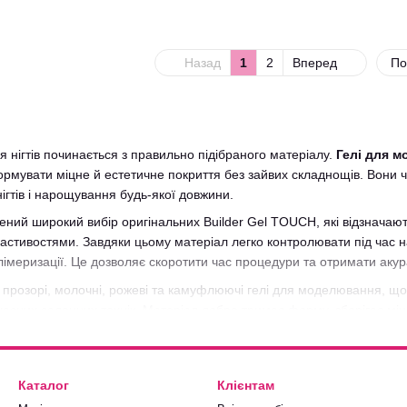
Назад
1
2
Вперед
По
нігтів починається з правильно підібраного матеріалу.
Гелі для 
мувати міцне й естетичне покриття без зайвих складнощів. Вони чу
ігтів і нарощування будь-якої довжини.
ений широкий вибір оригінальних Builder Gel TOUCH, які відзначаю
стивостями. Завдяки цьому матеріал легко контролювати під час н
імеризації. Це дозволяє скоротити час процедури та отримати акур
 прозорі, молочні, рожеві та камуфлюючі гелі для моделювання, що
асних салонних технік. Матеріал добре тримає форму, зберігає міцн
о декоративного оформлення.
ль для моделювання TOUCH, у Perfect Shop знайдете оригінальну пр
тавку по всій Україні й постійно оновлюємо асортимент, щоб кожен
Каталог
Клієнтам