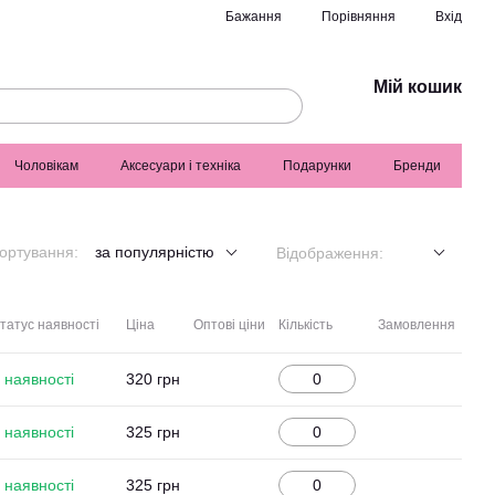
Порівняння
Бажання
Вхід
Мій кошик
Чоловікам
Аксесуари і техніка
Подарунки
Бренди
ортування:
за популярністю
Відображення:
татус наявності
Ціна
Оптові ціни
Кількість
Замовлення
 наявності
320 грн
 наявності
325 грн
 наявності
325 грн