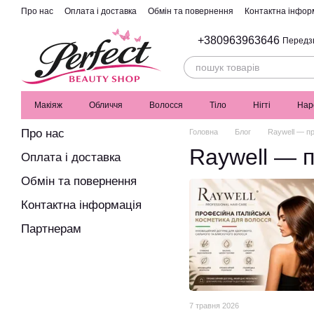
Перейти до основного контенту
Про нас
Оплата і доставка
Обмін та повернення
Контактна інфор
+380963963646
Передз
Макіяж
Обличчя
Волосся
Тіло
Нігті
Нар
Про нас
Головна
Блог
Raywell — пр
Raywell — п
Оплата і доставка
Обмін та повернення
Контактна інформація
Партнерам
7 травня 2026