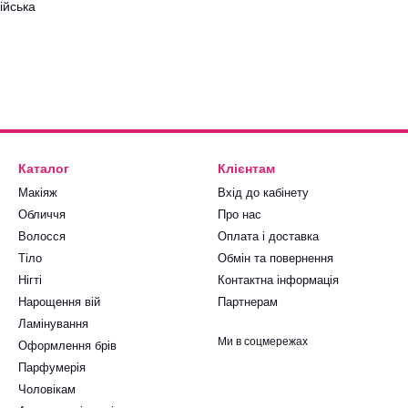
ійська
Каталог
Клієнтам
Макіяж
Вхід до кабінету
Обличчя
Про нас
Волосся
Оплата і доставка
Тіло
Обмін та повернення
Нігті
Контактна інформація
Нарощення вій
Партнерам
Ламінування
Ми в соцмережах
Оформлення брів
Парфумерія
Чоловікам