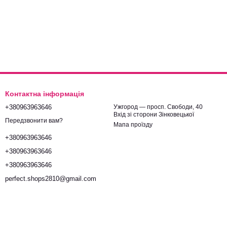
Контактна інформація
+380963963646
Ужгород — просп. Свободи, 40
Вхід зі сторони Зінковецької
Передзвонити вам?
Мапа проїзду
+380963963646
+380963963646
+380963963646
perfect.shops2810@gmail.com