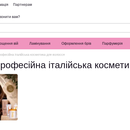
мація
Партнерам
вонити вам?
ощення вій
Ламінування
Оформлення брів
Парфумерія
офесійна італійська косметика для волосся
рофесійна італійська космети