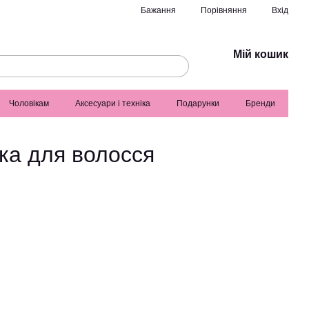
Порівняння
Бажання
Вхід
Мій кошик
Чоловікам
Аксесуари і техніка
Подарунки
Бренди
ка для волосся