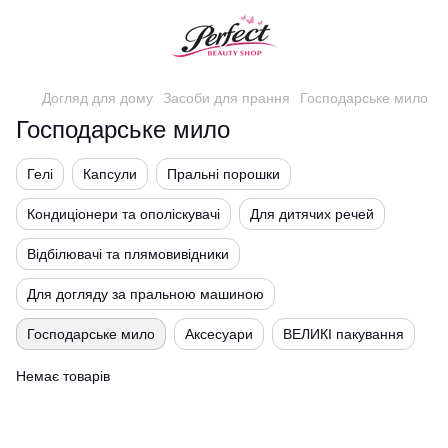
Догляд для дому
Засоби для прання
Господарське мило
Господарське мило
Гелі
Капсули
Пральні порошки
Кондиціонери та ополіскувачі
Для дитячих речей
Відбілювачі та плямовивідники
Для догляду за пральною машиною
Господарське мило
Аксесуари
ВЕЛИКІ пакування
Немає товарів