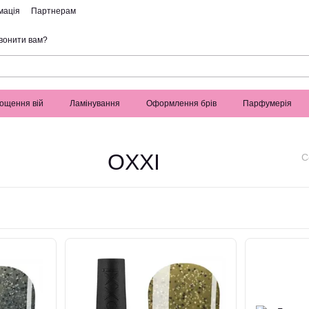
мація
Партнерам
вонити вам?
ощення вій
Ламінування
Оформлення брів
Парфумерія
OXXI
С