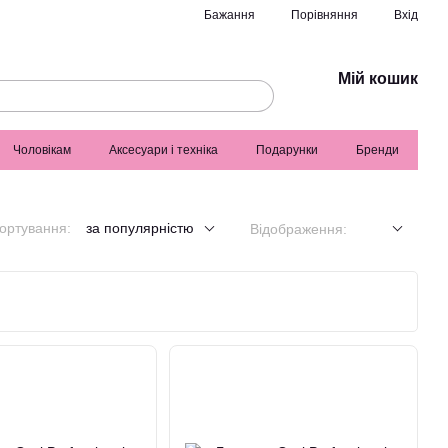
Порівняння
Бажання
Вхід
Мій кошик
Чоловікам
Аксесуари і техніка
Подарунки
Бренди
ортування:
за популярністю
Відображення: