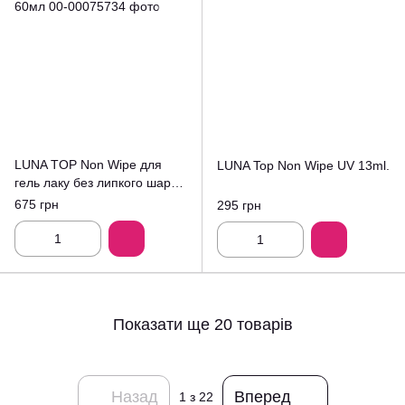
LUNA TOP Non Wipe для
LUNA Top Non Wipe UV 13ml.
гель лаку без липкого шару
60мл
675 грн
295 грн
Показати ще 20 товарів
Назад
Вперед
1
з 22