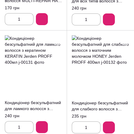
волосся MULTI-REPAIR HAIR
для всіх типів волосся з
CREAM Jerden PROFF
біотином і колагеном BIOTIN
170 грн
240 грн
200мл
Jerden PROFF 400мл
Кондиціонер безсульфатний
Кондиціонер безсульфатний
для ламкого волосся з
для слабкого волосся з
кератином KERATIN Jerden
маточним молочком HONEY
240 грн
235 грн
PROFF 400мл
Jerden PROFF 400мл