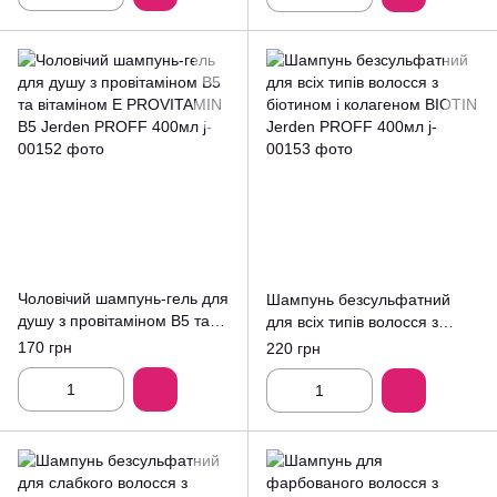
Чоловічий шампунь-гель для
Шампунь безсульфатний
душу з провітаміном B5 та
для всіх типів волосся з
вітаміном Е PROVITAMIN B5
біотином і колагеном BIOTIN
170 грн
220 грн
Jerden PROFF 400мл
Jerden PROFF 400мл