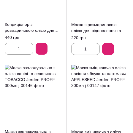
Кондиціонер з
Маска з розмариновою
розмариновою олією для
олією для відновлення та
зміцнення волосся
зміцнення волосся
440 грн
220 грн
ROSEMARY BOOST Jerden
ROSEMARY BOOST Jerden
PROFF 1000мл
PROFF 300мл
Маска зволожувальна з
Маска зміцнююча з олією