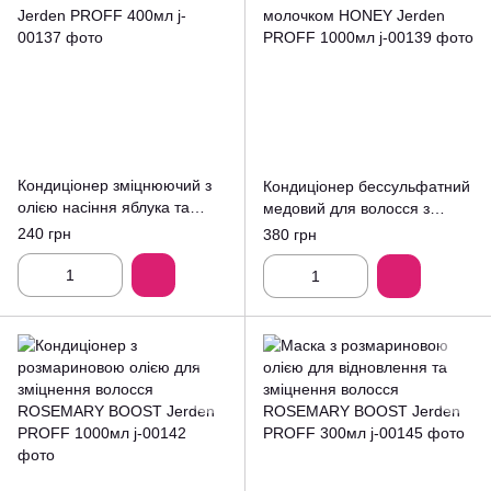
Кондиціонер зміцнюючий з
Кондиціонер бессульфатний
олією насіння яблука та
медовий для волосся з
пантенолом APPLESEED
маточним молочком HONEY
240 грн
380 грн
Jerden PROFF 400мл
Jerden PROFF 1000мл