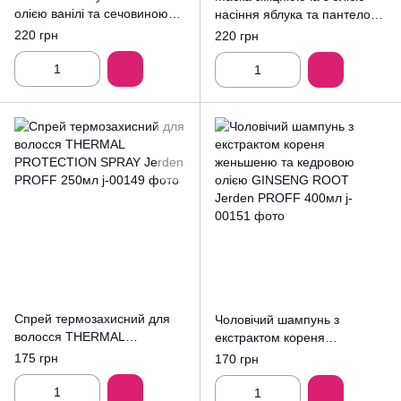
олією ванілі та сечовиною
насіння яблука та пантелом
TOBACCO Jerden PROFF
APPLESEED Jerden PROFF
220 грн
220 грн
300мл
300мл
Спрей термозахисний для
Чоловічий шампунь з
волосся THERMAL
екстрактом кореня
PROTECTION SPRAY Jerden
женьшеню та кедровою
175 грн
170 грн
PROFF 250мл
олією GINSENG ROOT
Jerden PROFF 400мл