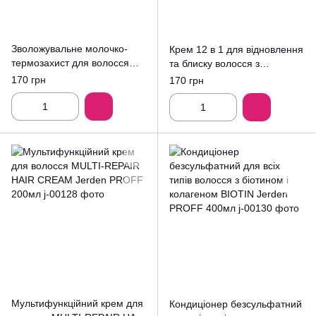
Зволожувальне молочко-
Крем 12 в 1 для відновлення
термозахист для волосся
та блиску волосся з
VANILLA SILK MILK Jerden
розмариновою олією
170 грн
170 грн
PROFF 200мл
ROSEMARY BOOST Jerden
PROFF 200мл
Мультифункційний крем для
Кондиціонер безсульфатний