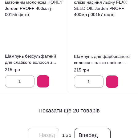
Шампунь безсульфатний
Шампунь для фарбованого
для слабкого волосся з
волосся з олією насіння
маточним молочком HONEY
льону FLAX SEED OIL Jerden
215 грн
215 грн
Jerden PROFF 400мл
PROFF 400мл
Показати ще 20 товарів
Назад
Вперед
1
з 3