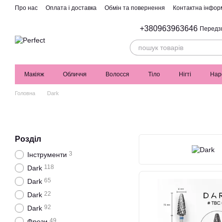
Перейти до основного контенту
Про нас
Оплата і доставка
Обмін та повернення
Контактна інфор
+380963963646
Передз
Макіяж
Обличчя
Волосся
Тіло
Нігті
Нар
Головна
Dark
Розділ
3
Інструменти
118
Dark
65
Dark
22
Dark
92
Dark
49
Фрези