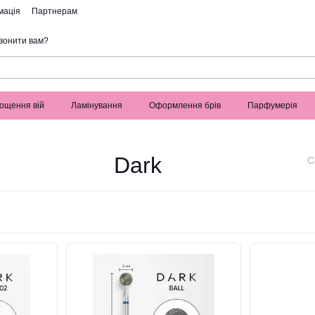
мація
Партнерам
вонити вам?
ощення вій
Ламінування
Оформлення брів
Парфумерія
Dark
С