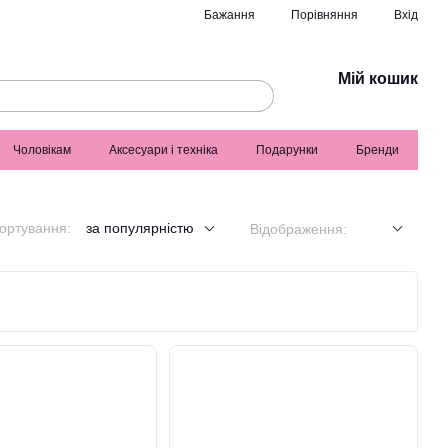
Порівняння
Бажання
Вхід
Мій кошик
Чоловікам
Аксесуари і техніка
Подарунки
Бренди
ортування:
за популярністю
Відображення: