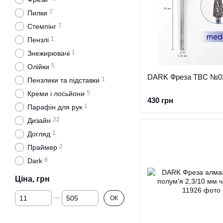
7
Пилки
7
Стемпінг
1
Пензлі
1
Знежирювачі
5
Олійки
DARK Фреза ТВС №02
1
Пензлики та підставки
5
Креми і лосьйони
430 грн
1
Парафін для рук
22
Дизайн
1
Догляд
2
Праймер
8
Dark
Ціна, грн
Від Ціна, грн
До Ціна, грн
ОК