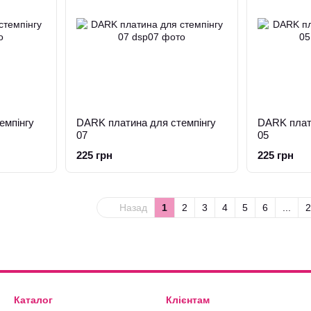
емпінгу
DARK платина для стемпінгу
DARK плат
07
05
225 грн
225 грн
Назад
1
2
3
4
5
6
...
2
Каталог
Клієнтам