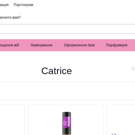
мація
Партнерам
вонити вам?
ощення вій
Ламінування
Оформлення брів
Парфумерія
Catrice
С