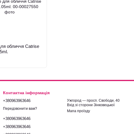
ля обличчя Catrise
5ml.
Контактна інформація
+380963963646
Ужгород — просп. Свободи, 40
Вхід зі сторони Зінковецької
Передзвонити вам?
Мапа проїзду
+380963963646
+380963963646