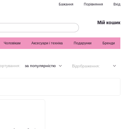
Порівняння
Бажання
Вхід
Мій кошик
Чоловікам
Аксесуари і техніка
Подарунки
Бренди
ортування:
за популярністю
Відображення: