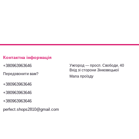
Контактна інформація
+380963963646
Ужгород — просп. Свободи, 40
Вхід зі сторони Зінковецької
Передзвонити вам?
Мапа проїзду
+380963963646
+380963963646
+380963963646
perfect.shops2810@gmail.com