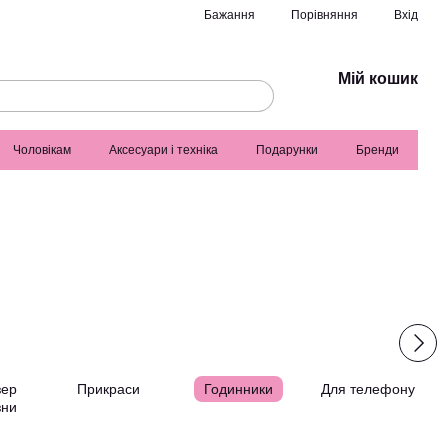
Порівняння
Бажання
Вхід
Мій кошик
Чоловікам
Аксесуари і техніка
Подарунки
Бренди
зер
Прикраси
Годинники
Для телефону
зни