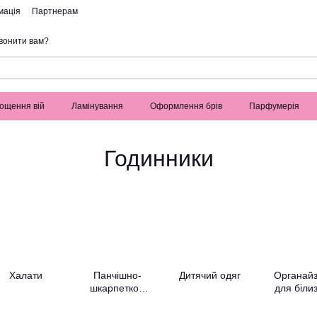
мація
Партнерам
вонити вам?
ощення вій
Ламінування
Оформлення брів
Парфумерія
Годинники
Халати
Панчішно-
Дитячий одяг
Органай
шкарпеткові
для біли
вироби