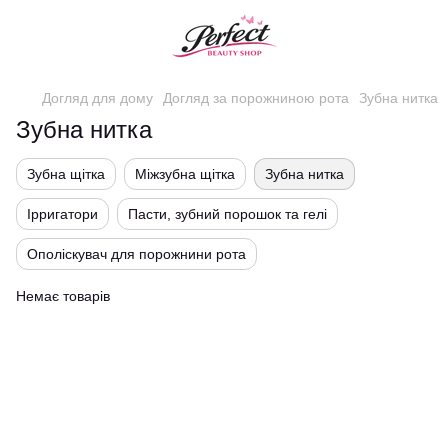
Догляд для дому
Догляд за порожниною рота
Зубна нитка
Зубна нитка
Зубна щітка
Міжзубна щітка
Зубна нитка
Ірригатори
Пасти, зубний порошок та гелі
Ополіскувач для порожнини рота
Немає товарів