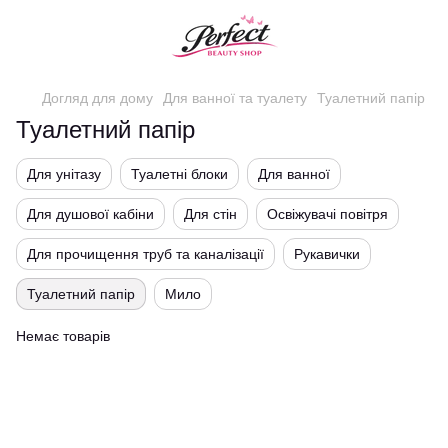
Догляд для дому
Для ванної та туалету
Туалетний папір
Туалетний папір
Для унітазу
Туалетні блоки
Для ванної
Для душової кабіни
Для стін
Освіжувачі повітря
Для прочищення труб та каналізації
Рукавички
Туалетний папір
Мило
Немає товарів