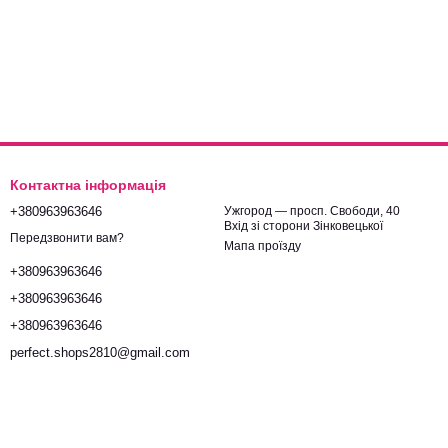
Контактна інформація
+380963963646
Ужгород — просп. Свободи, 40
Вхід зі сторони Зінковецької
Передзвонити вам?
Мапа проїзду
+380963963646
+380963963646
+380963963646
perfect.shops2810@gmail.com