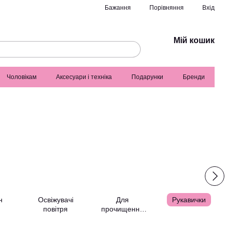
Порівняння
Бажання
Вхід
Мій кошик
Чоловікам
Аксесуари і техніка
Подарунки
Бренди
н
Освіжувачі
Для
Рукавички
повітря
прочищення
труб та
каналізації