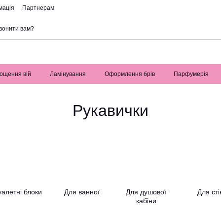
мація
Партнерам
вонити вам?
ощення вій
Ламінування
Оформлення брів
Парфумерія
Рукавички
уалетні блоки
Для ванної
Для душової
Для сті
кабіни