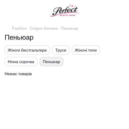
Fashion
Спідня білизна
Пеньюар
Пеньюар
Жіночі бюстгальтери
Труси
Жіночі топи
Нічна сорочка
Пеньюар
Немає товарів