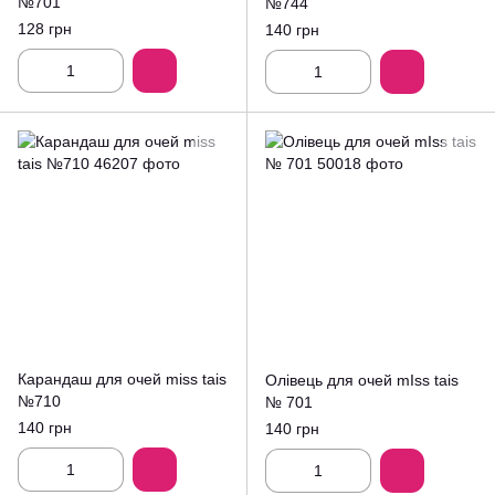
№701
№744
128 грн
140 грн
Карандаш для очей miss tais
Олівець для очей mIss tais
№710
№ 701
140 грн
140 грн