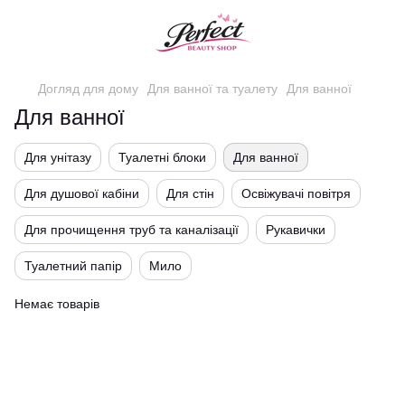
Догляд для дому
Для ванної та туалету
Для ванної
Для ванної
Для унітазу
Туалетні блоки
Для ванної
Для душової кабіни
Для стін
Освіжувачі повітря
Для прочищення труб та каналізації
Рукавички
Туалетний папір
Мило
Немає товарів