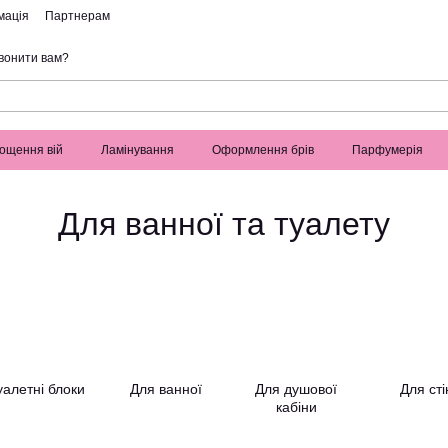
мація
Партнерам
вонити вам?
ощення вій
Ламінування
Оформлення брів
Парфумерія
Для ванної та туалету
уалетні блоки
Для ванної
Для душової
Для сті
кабіни