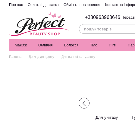
Перейти до основного контенту
Про нас
Оплата і доставка
Обмін та повернення
Контактна інфор
+380963963646
Передз
Макіяж
Обличчя
Волосся
Тіло
Нігті
Нар
Головна
Догляд для дому
Для ванної та туалету
Для унітазу
Т