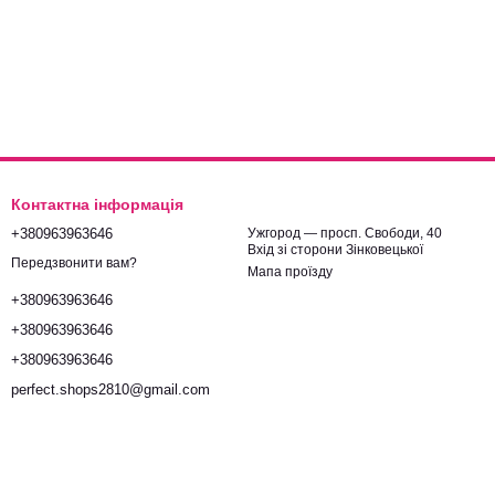
Контактна інформація
+380963963646
Ужгород — просп. Свободи, 40
Вхід зі сторони Зінковецької
Передзвонити вам?
Мапа проїзду
+380963963646
+380963963646
+380963963646
perfect.shops2810@gmail.com