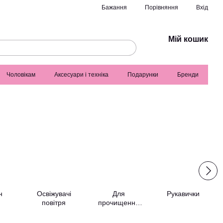
Порівняння
Бажання
Вхід
Мій кошик
Чоловікам
Аксесуари і техніка
Подарунки
Бренди
н
Освіжувачі
Для
Рукавички
повітря
прочищення
труб та
каналізації